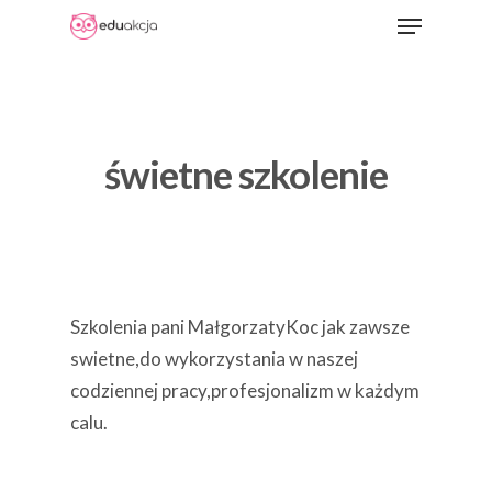
Menu
Skip
to
Close
main
Menu
content
świetne szkolenie
Szkolenia pani MałgorzatyKoc jak zawsze
swietne,do wykorzystania w naszej
codziennej pracy,profesjonalizm w każdym
calu.